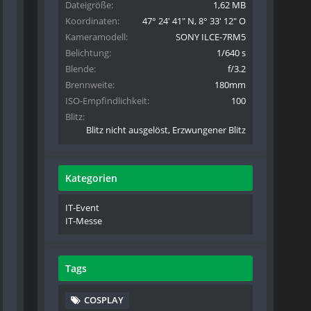
Dateigröße
1,62 MB
Koordinaten
47° 24' 41" N, 8° 33' 12" O
Kameramodell
SONY ILCE-7RM5
Belichtung
1/640 s
Blende
f/3.2
Brennweite
180mm
ISO-Empfindlichkeit
100
Blitz
Blitz nicht ausgelöst, Erzwungener Blitz
Kategorien
IT-Event
IT-Messe
Tags
COSPLAY