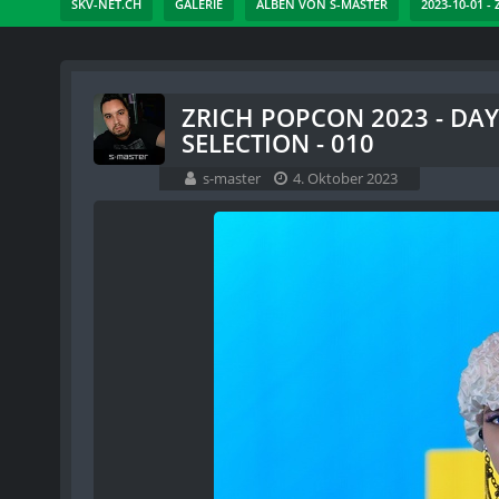
SKV-NET.CH
GALERIE
ALBEN VON S-MASTER
2023-10-01 
ZRICH POPCON 2023 - DA
SELECTION - 010
s-master
4. Oktober 2023