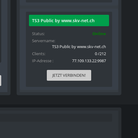
TS3 Public by www.skv-net.ch
Status
Online
Servername
TS3 Public by www.skv-net.ch
Clients
0 /212
IP-Adresse
77.109.133.22:9987
JETZT VERBINDEN!