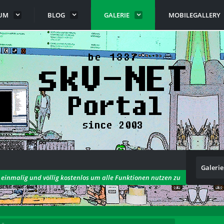
UM
BLOG
GALERIE
MOBILEGALLERY
Galerie
h einmalig und völlig kostenlos um alle Funktionen nutzen zu