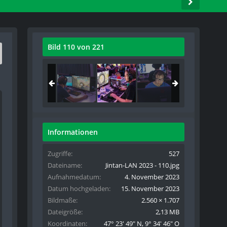
Bild 110 von 221
Informationen
Zugriffe
527
Dateiname
Jintan-LAN 2023 - 110.jpg
Aufnahmedatum
4. November 2023
Datum hochgeladen
15. November 2023
Bildmaße
2.560 × 1.707
Dateigröße
2,13 MB
Koordinaten
47° 23' 49" N, 9° 34' 46" O