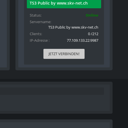
TS3 Public by www.skv-net.ch
Status
Online
Servername
TS3 Public by www.skv-net.ch
Clients
0 /212
IP-Adresse
77.109.133.22:9987
JETZT VERBINDEN!