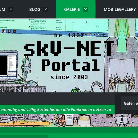
UM
BLOG
GALERIE
MOBILEGALLERY
Galerie
h einmalig und völlig kostenlos um alle Funktionen nutzen zu