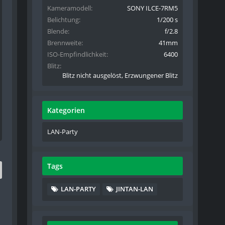
Kameramodell
SONY ILCE-7RM5
Belichtung
1/200 s
Blende
f/2.8
Brennweite
41mm
ISO-Empfindlichkeit
6400
Blitz
Blitz nicht ausgelöst, Erzwungener Blitz
Kategorien
LAN-Party
Tags
LAN-PARTY
JINTAN-LAN