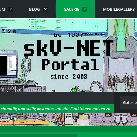
UM
BLOG
GALERIE
MOBILEGALLERY
Galerie
h einmalig und völlig kostenlos um alle Funktionen nutzen zu