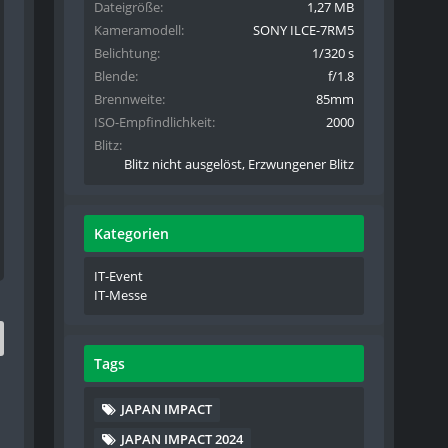
Dateigröße
1,27 MB
Kameramodell
SONY ILCE-7RM5
Belichtung
1/320 s
Blende
f/1.8
Brennweite
85mm
ISO-Empfindlichkeit
2000
Blitz
Blitz nicht ausgelöst, Erzwungener Blitz
Kategorien
IT-Event
IT-Messe
Tags
JAPAN IMPACT
JAPAN IMPACT 2024