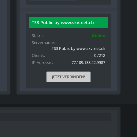
TS3 Public by www.skv-net.ch
Status
Online
Servername
TS3 Public by www.skv-net.ch
Clients
0 /212
IP-Adresse
77.109.133.22:9987
JETZT VERBINDEN!