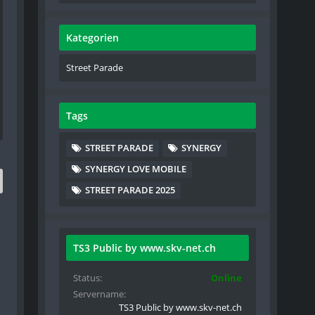
Kategorien
Street Parade
Tags
STREET PARADE
SYNERGY
SYNERGY LOVE MOBILE
STREET PARADE 2025
TS3 Public by www.skv-net.ch
Status
Online
Servername
TS3 Public by www.skv-net.ch