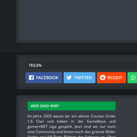
TEILEN
FACEBOOK
TWITTER
REDDIT
WER SIND WIR?
Im Jahre 2003 waren wir ein aktiver Counter-Strike
1.6 Clan und haben in der GameBase und
gamersNET Liga gespielt. Jetzt sind wir nur noch
eine Community und bieten euch das grösste Bilder
Archiv an LAN-Party Bildern der Schweiz an. Über