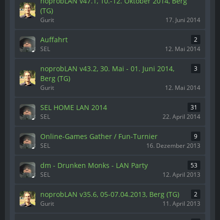
noprobLAN v47.1, 10.-12. Oktober 2014, Berg
(TG)
Gurit
17. Juni 2014
Auffahrt
2
SEL
12. Mai 2014
noprobLAN v43.2, 30. Mai - 01. Juni 2014,
3
Berg (TG)
Gurit
12. Mai 2014
SEL HOME LAN 2014
31
SEL
22. April 2014
Online-Games Gather / Fun-Turnier
9
SEL
16. Dezember 2013
dm - Drunken Monks - LAN Party
53
SEL
12. April 2013
noprobLAN v35.6, 05-07.04.2013, Berg (TG)
2
Gurit
11. April 2013