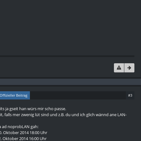
Offizieller Beitrag
#3
eits ja gseit han würs mir scho passe.
it, falls mer zwenig lüt sind und z.B. du und ich glich wännd ane LAN-
ja ad noprobLAN gah:
10. Oktober 2014 18:00 Uhr
2. Oktober 2014 16:00 Uhr