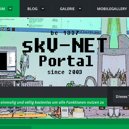
UM
BLOG
GALERIE
MOBILEGALLERY
Dieses
h einmalig und völlig kostenlos um alle Funktionen nutzen zu