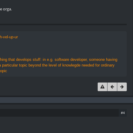
e orga.
h-vel-up-ur
thing that develops stuff: in e.g. software developer, someone having
 particular topic beyond the level of knowlegde needed for ordinary
topic
#4