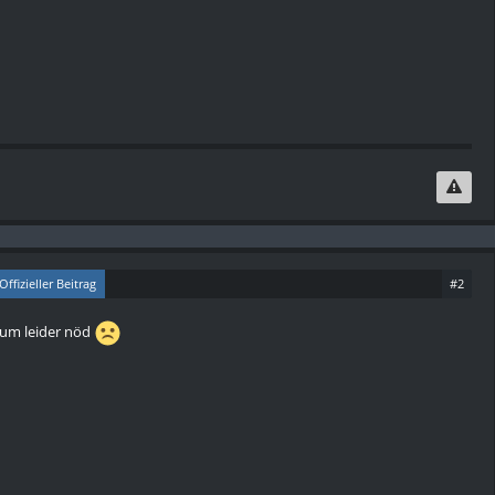
Offizieller Beitrag
#2
tum leider nöd