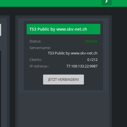
TS3 Public by www.skv-net.ch
Status
Online
Servername
TS3 Public by www.skv-net.ch
Clients
0 /212
IP-Adresse
77.109.133.22:9987
JETZT VERBINDEN!