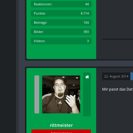
Reaktionen
44
Punkte
8.714
Beiträge
104
Bilder
393
Videos
3
22. August 2014
Mir passt das Da
rittmeister