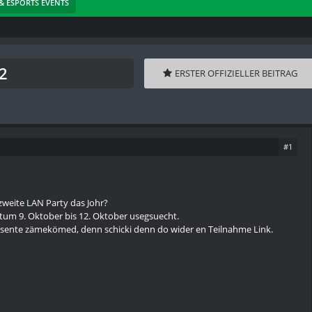
& ESPORTS EVENTS
2
ERSTER OFFIZIELLER BEITRAG
#1
zweite LAN Party das Johr?
tum 9. Oktober bis 12. Oktober usegsuecht.
essente zämekömed, denn schicki denn do wider en Teilnahme Link.