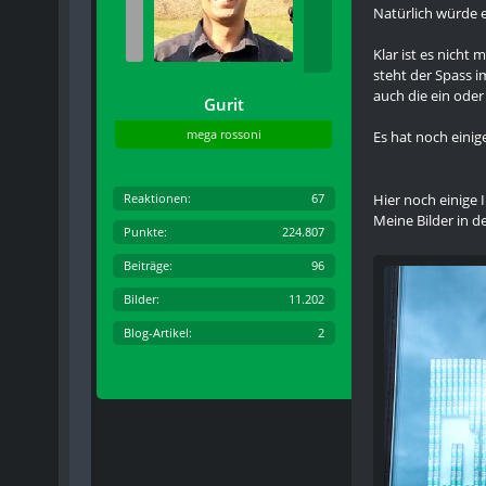
Natürlich würde e
Klar ist es nicht
steht der Spass i
auch die ein oder
Gurit
mega rossoni
Es hat noch einige 
Reaktionen
67
Hier noch einige
Meine Bilder in d
Punkte
224.807
Beiträge
96
Bilder
11.202
Blog-Artikel
2