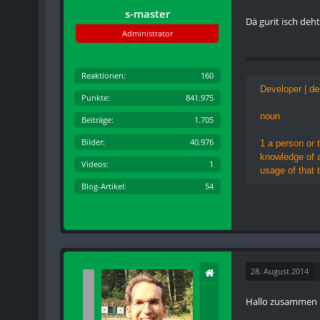
s-master
Dä gurit isch deht
Administrator
Reaktionen
160
Developer | de
Punkte
841.975
noun
Beiträge
1.705
Bilder
40.976
1 a person or 
knowledge of a
Videos
1
usage of that 
Blog-Artikel
54
28. August 2014
Hallo zusammen