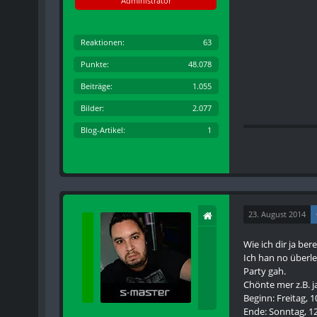
Administrator
Reaktionen
63
Punkte
48.078
Beiträge
1.055
Bilder
2.077
Blog-Artikel
1
23. August 2014
Wie ich dir ja ber
Ich han no überle
Party gah.
Chönte mer z.B. 
Beginn: Freitag, 
Ende: Sonntag, 1