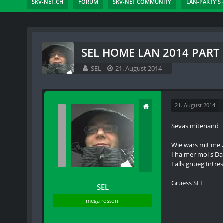
SKV-NET.CH
FORUM
SKV-NET COMMUNITY
LAN-PARTY'S 
SEL HOME LAN 2014 PART 
SEL
21. August 2014
21. August 2014
Sevas mitenand
Wie wärs mit me 
I ha mer mol s'Da
Falls gnueg Intr
Gruess SEL
SEL
mega rossoni