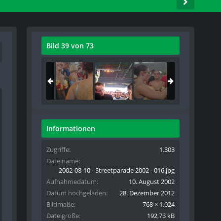
Bild 39 von 73
Informationen
Zugriffe
1.303
Dateiname
2002-08-10 - Streetparade 2002 - 016.jpg
Aufnahmedatum
10. August 2002
Datum hochgeladen
28. Dezember 2012
Bildmaße
768 × 1.024
Dateigröße
192,73 kB