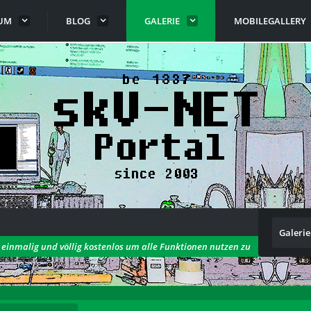
UM
BLOG
GALERIE
MOBILEGALLERY
Galerie
h einmalig und völlig kostenlos um alle Funktionen nutzen zu