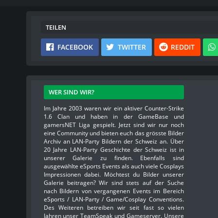
TEILEN
FACEBOOK
TWITTER
REDDIT
WER SIND WIR?
Im Jahre 2003 waren wir ein aktiver Counter-Strike
1.6 Clan und haben in der GameBase und
gamersNET Liga gespielt. Jetzt sind wir nur noch
eine Community und bieten euch das grösste Bilder
Archiv an LAN-Party Bildern der Schweiz an. Über
20 Jahre LAN-Party Geschichte der Schweiz ist in
unserer Galerie zu finden. Ebenfalls sind
ausgewählte eSports Events als auch viele Cosplays
Impressionen dabei. Möchtest du Bilder unserer
Galerie beitragen? Wir sind stets auf der Suche
nach Bildern von vergangenen Events im Bereich
eSports / LAN-Party / Game/Cosplay Conventions.
Des Weiteren betreiben wir seit fast so vielen
Jahren unser TeamSpeak und Gameserver. Unsere