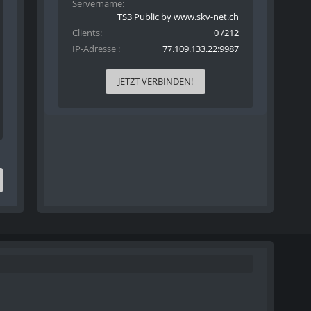
Servername
TS3 Public by www.skv-net.ch
Clients
0 /212
IP-Adresse
77.109.133.22:9987
JETZT VERBINDEN!