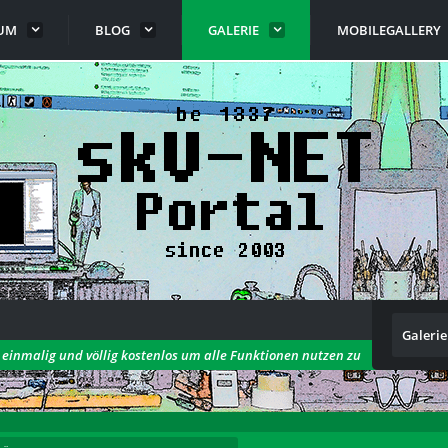
UM
BLOG
GALERIE
MOBILEGALLERY
Galerie
h einmalig und völlig kostenlos um alle Funktionen nutzen zu