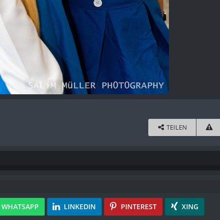
TEILEN
WHATSAPP
LINKEDIN
PINTEREST
XING