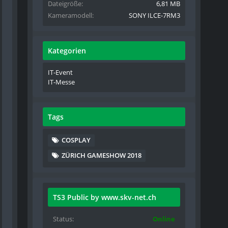
Dateigröße
6,81 MB
Kameramodell
SONY ILCE-7RM3
Kategorien
IT-Event
IT-Messe
Tags
COSPLAY
ZÜRICH GAMESHOW 2018
TS3 Public by www.skv-net.ch
Status
Online