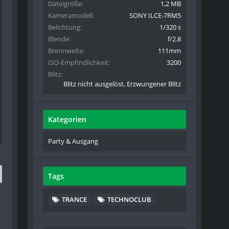
Dateigröße
1,2 MB
Kameramodell
SONY ILCE-7RM5
Belichtung
1/320 s
Blende
f/2.8
Brennweite
111mm
ISO-Empfindlichkeit
3200
Blitz
Blitz nicht ausgelöst, Erzwungener Blitz
Kategorien
Party & Ausgang
Tags
TRANCE
TECHNOCLUB