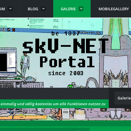
UM
BLOG
GALERIE
MOBILEGALLERY
Galerie
h einmalig und völlig kostenlos um alle Funktionen nutzen zu