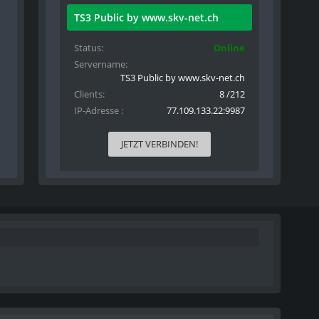
TS3 Public by www.skv-net.ch
Status
Online
Servername
TS3 Public by www.skv-net.ch
Clients
8 /212
IP-Adresse
77.109.133.22:9987
JETZT VERBINDEN!