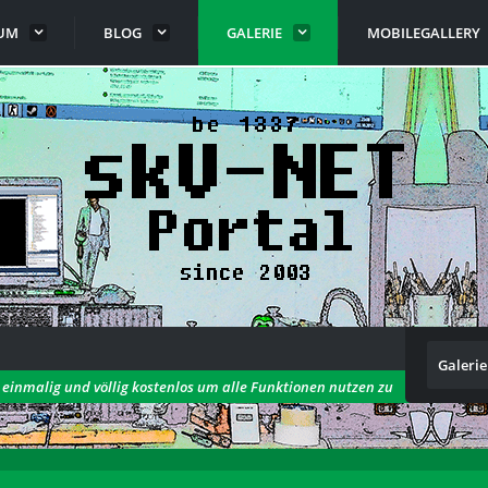
UM
BLOG
GALERIE
MOBILEGALLERY
Galerie
h einmalig und völlig kostenlos um alle Funktionen nutzen zu