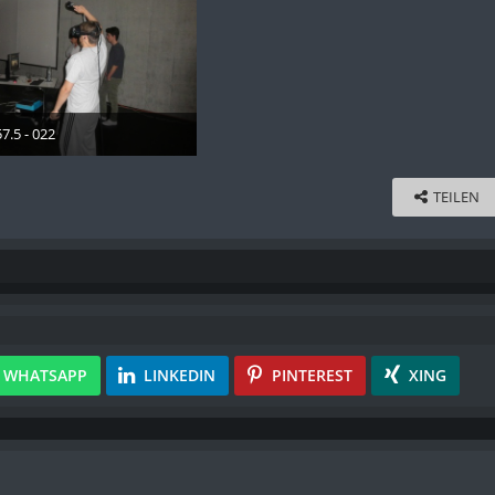
.5 - 022
 2018
TEILEN
WHATSAPP
LINKEDIN
PINTEREST
XING