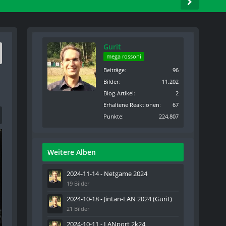
Gurit
mega rossoni
Beiträge
96
Bilder
11.202
Blog-Artikel
2
Erhaltene Reaktionen
67
Punkte
224.807
Weitere Alben
2024-11-14 - Netgame 2024
19 Bilder
2024-10-18 - Jintan-LAN 2024 (Gurit)
21 Bilder
2024-10-11 - LANport 2k24