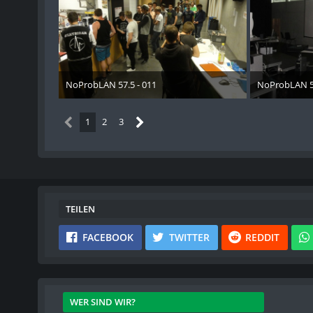
NoProbLAN 57.5 - 011
NoProbLAN 57
11. Mai 2018
11. Mai
1
2
3
TEILEN
FACEBOOK
TWITTER
REDDIT
WER SIND WIR?