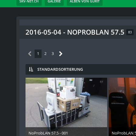
SKV-NET.CH
GALERIE
ALBEN VON GURIT
2016-05-04 - NOPROBLAN 57.5
83
1
2
3
STANDARDSORTIERUNG
NoProbLAN 57.5 - 001
NoProbLAN 57