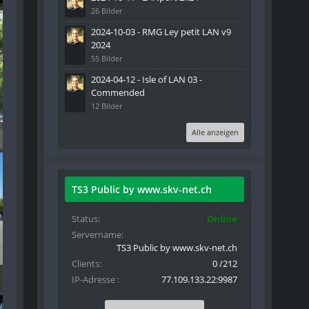
26 Bilder
2024-10-03 - RMG Ley petit LAN v9
2024
55 Bilder
2024-04-12 - Isle of LAN 03 -
Commended
12 Bilder
Alle anzeigen
TS3 Public by www.skv-net.ch
Status
Online
Servername
TS3 Public by www.skv-net.ch
Clients
0 /212
IP-Adresse
77.109.133.22:9987