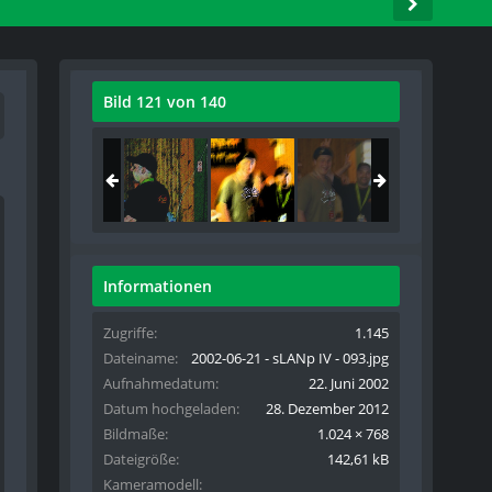
Bild 121 von 140
Informationen
Zugriffe
1.145
Dateiname
2002-06-21 - sLANp IV - 093.jpg
Aufnahmedatum
22. Juni 2002
Datum hochgeladen
28. Dezember 2012
Bildmaße
1.024 × 768
Dateigröße
142,61 kB
Kameramodell