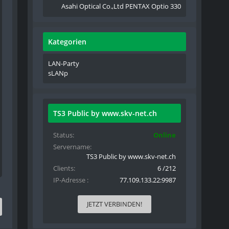
Asahi Optical Co.,Ltd PENTAX Optio 330
Kategorien
LAN-Party
sLANp
TS3 Public by www.skv-net.ch
Status
Online
Servername
TS3 Public by www.skv-net.ch
Clients
6 /212
IP-Adresse
77.109.133.22:9987
JETZT VERBINDEN!