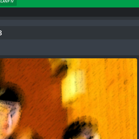
 SLANP IV
3