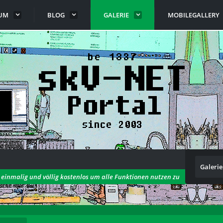
UM
BLOG
GALERIE
MOBILEGALLERY
Galerie
h einmalig und völlig kostenlos um alle Funktionen nutzen zu