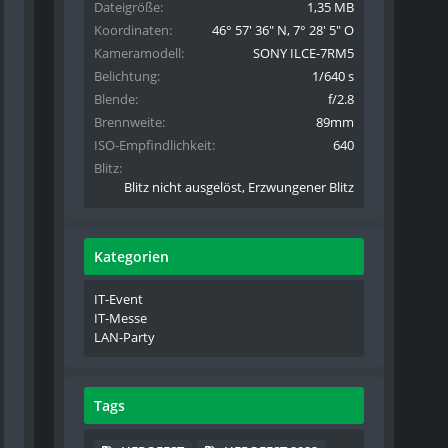
Dateigröße
1,35 MB
Koordinaten
46° 57' 36" N, 7° 28' 5" O
Kameramodell
SONY ILCE-7RM5
Belichtung
1/640 s
Blende
f/2.8
Brennweite
89mm
ISO-Empfindlichkeit
640
Blitz
Blitz nicht ausgelöst, Erzwungener Blitz
Kategorien
IT-Event
IT-Messe
LAN-Party
Tags