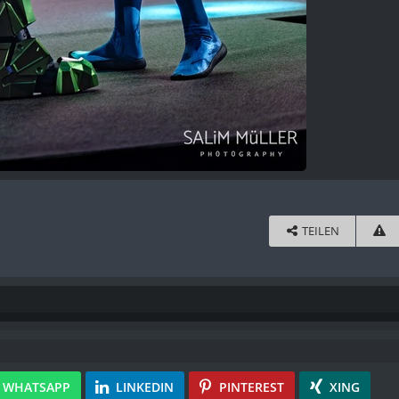
TEILEN
WHATSAPP
LINKEDIN
PINTEREST
XING