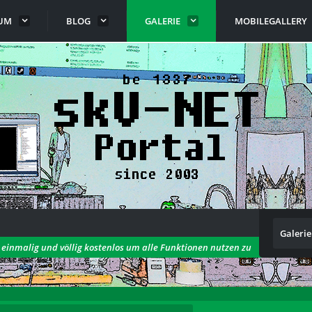
UM
BLOG
GALERIE
MOBILEGALLERY
Galerie
h einmalig und völlig kostenlos um alle Funktionen nutzen zu