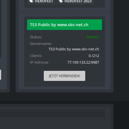
HEROFEST
HEROFEST 2023
TS3 Public by www.skv-net.ch
Status
Online
Servername
TS3 Public by www.skv-net.ch
Clients
0 /212
IP-Adresse
77.109.133.22:9987
JETZT VERBINDEN!