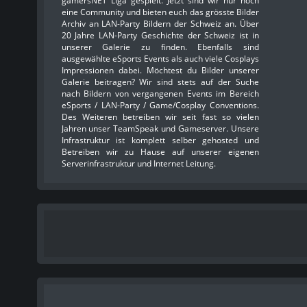
gamersNET Liga gespielt. Jetzt sind wir nur noch
eine Community und bieten euch das grösste Bilder
Archiv an LAN-Party Bildern der Schweiz an. Über
20 Jahre LAN-Party Geschichte der Schweiz ist in
unserer Galerie zu finden. Ebenfalls sind
ausgewählte eSports Events als auch viele Cosplays
Impressionen dabei. Möchtest du Bilder unserer
Galerie beitragen? Wir sind stets auf der Suche
nach Bildern von vergangenen Events im Bereich
eSports / LAN-Party / Game/Cosplay Conventions.
Des Weiteren betreiben wir seit fast so vielen
Jahren unser TeamSpeak und Gameserver. Unsere
Infrastruktur ist komplett selber gehosted und
Betreiben wir zu Hause auf unserer eigenen
Serverinfrastruktur und Internet Leitung.