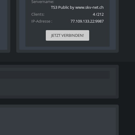
Servername
TS3 Public by www.skv-net.ch
Clients
4 /212
IP-Adresse
77.109.133.22:9987
JETZT VERBINDEN!