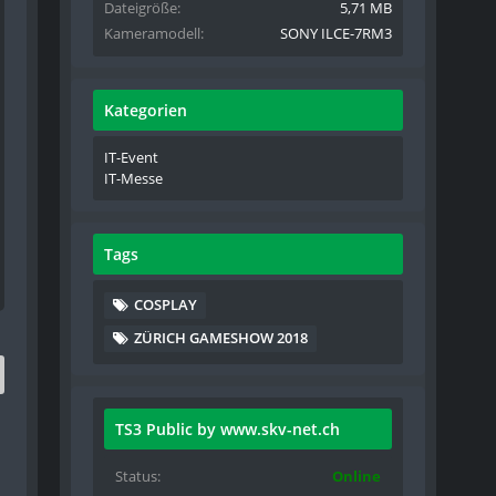
Dateigröße
5,71 MB
Kameramodell
SONY ILCE-7RM3
Kategorien
IT-Event
IT-Messe
Tags
COSPLAY
ZÜRICH GAMESHOW 2018
TS3 Public by www.skv-net.ch
Status
Online