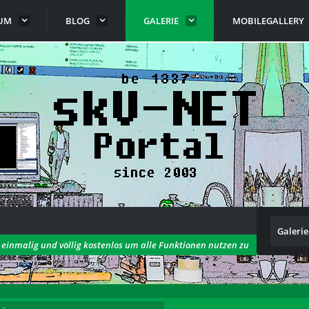
UM
BLOG
GALERIE
MOBILEGALLERY
Galerie
h einmalig und völlig kostenlos um alle Funktionen nutzen zu