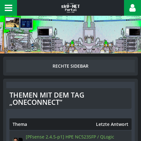
THEMEN MIT DEM TAG
„ONECONNECT“
Thema
Letzte Antwort
[PFsense 2.4.5-p1] HPE NC523SFP / QLogic