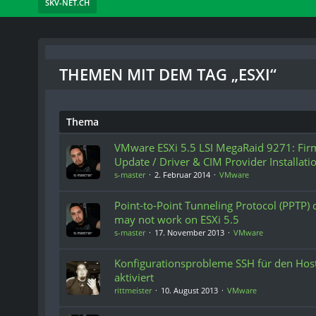
SKV-NET.CH
THEMEN MIT DEM TAG „ESXI“
Thema
VMware ESXi 5.5 LSI MegaRaid 9271: Fi
Update / Driver & CIM Provider Installati
s-master
2. Februar 2014
VMware
Point-to-Point Tunneling Protocol (PPTP)
may not work on ESXi 5.5
s-master
17. November 2013
VMware
Konfigurationsprobleme SSH für den Hos
aktiviert
rittmeister
10. August 2013
VMware