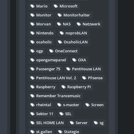
Mario
Microsoft
Monitor
Monitorhalter
Morvan
NAS
Netzwerk
Nintendo
noprobLAN
ocaholic
OcaholicLAN
ogp
OneConnect
opengamepanel
OXA
Passenger 75
PentHouse LAN
PentHouse LAN Vol. 2
PFsense
Raspberry
Raspberry Pi
Remember Trancemusic
rheintal
s-master
Screen
Sektor 11
SEL
SEL HOME LAN
Server
sg
st.gallen
Stategie