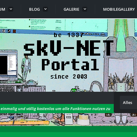
UM
BLOG
GALERIE
MOBILEGALLERY
Alles
h einmalig und völlig kostenlos um alle Funktionen nutzen zu