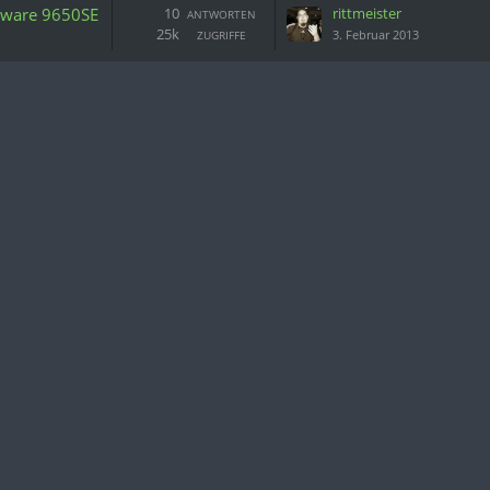
 3ware 9650SE
10
rittmeister
ANTWORTEN
25k
3. Februar 2013
ZUGRIFFE