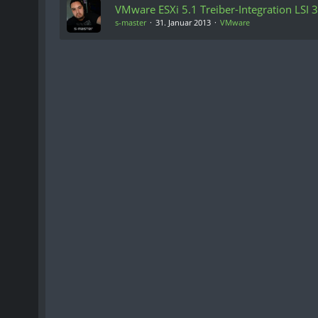
VMware ESXi 5.1 Treiber-Integration LSI
s-master
31. Januar 2013
VMware