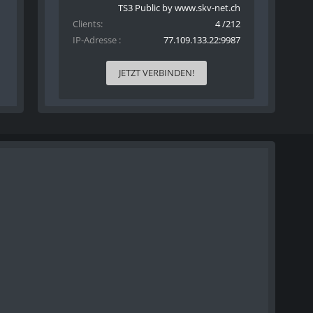
TS3 Public by www.skv-net.ch
Clients
4 /212
IP-Adresse
77.109.133.22:9987
JETZT VERBINDEN!