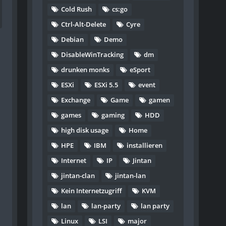
Cold Rush
cs:go
Ctrl-Alt-Delete
Cyre
Debian
Demo
DisableWinTracking
dm
drunken monks
eSport
ESXi
ESXi 5.5
event
Exchange
Game
gamen
games
gaming
HDD
high disk usage
Home
HPE
IBM
installieren
Internet
IP
Jintan
jintan-clan
jintan-lan
Kein Internetzugriff
KVM
lan
lan-party
lan party
Linux
LSI
major