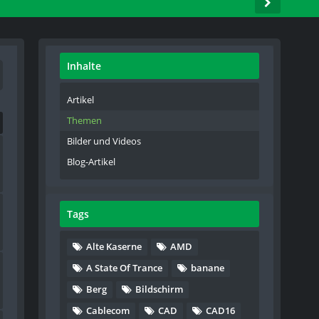
Inhalte
Artikel
Themen
Bilder und Videos
Blog-Artikel
Tags
Alte Kaserne
AMD
A State Of Trance
banane
Berg
Bildschirm
Cablecom
CAD
CAD16