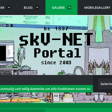
UM
BLOG
GALERIE
MOBILEGALLERY
Galerie
h einmalig und völlig kostenlos um alle Funktionen nutzen zu