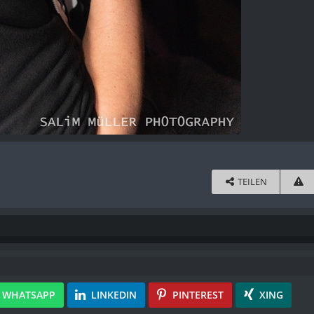
TEILEN
WHATSAPP
LINKEDIN
PINTEREST
XING