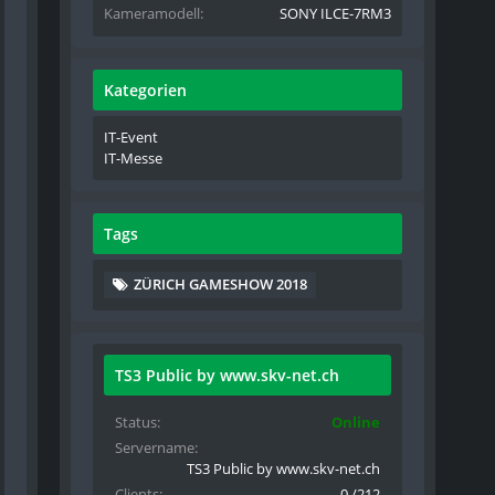
Kameramodell
SONY ILCE-7RM3
Kategorien
IT-Event
IT-Messe
Tags
ZÜRICH GAMESHOW 2018
TS3 Public by www.skv-net.ch
Status
Online
Servername
TS3 Public by www.skv-net.ch
Clients
0 /212