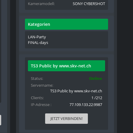
Kameramodell
SONY CYBERSHOT
Kategorien
LAN-Party
FINAL-days
TS3 Public by www.skv-net.ch
Status
Online
Servername
TS3 Public by www.skv-net.ch
Clients
1 /212
IP-Adresse
77.109.133.22:9987
JETZT VERBINDEN!