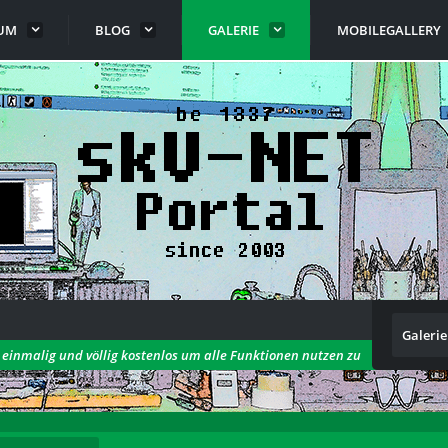
UM
BLOG
GALERIE
MOBILEGALLERY
Galerie
h einmalig und völlig kostenlos um alle Funktionen nutzen zu