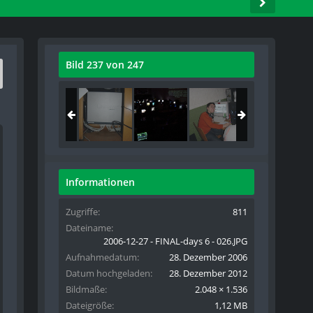
Bild 237 von 247
Informationen
Zugriffe
811
Dateiname
2006-12-27 - FINAL-days 6 - 026.JPG
Aufnahmedatum
28. Dezember 2006
Datum hochgeladen
28. Dezember 2012
Bildmaße
2.048 × 1.536
Dateigröße
1,12 MB