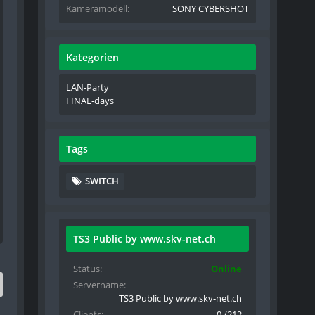
Kameramodell
SONY CYBERSHOT
Kategorien
LAN-Party
FINAL-days
Tags
SWITCH
TS3 Public by www.skv-net.ch
Status
Online
Servername
TS3 Public by www.skv-net.ch
Clients
0 /212