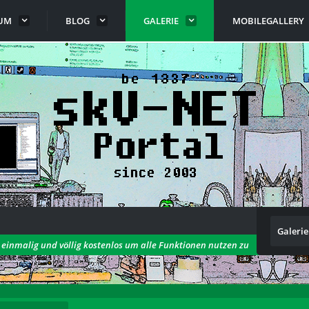
UM
BLOG
GALERIE
MOBILEGALLERY
Galerie
h einmalig und völlig kostenlos um alle Funktionen nutzen zu