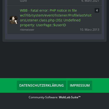
Gurit
6. März 2021
WBB - Fatal error: PHP notice in file
4
wcf/lib/system/event/listener/ProfilelastVisit
orsListener.class.php (35): Undefined
property: UserPage::$userID
rittmeister
10. März 2013
DATENSCHUTZERKLÄRUNG
IMPRESSUM
Community-Software:
WoltLab Suite™