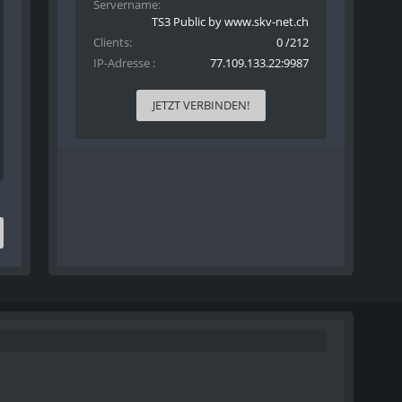
Servername
TS3 Public by www.skv-net.ch
Clients
0 /212
IP-Adresse
77.109.133.22:9987
JETZT VERBINDEN!