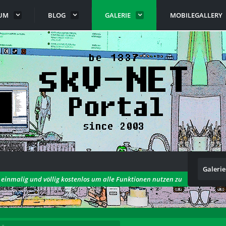
UM
BLOG
GALERIE
MOBILEGALLERY
Galerie
h einmalig und völlig kostenlos um alle Funktionen nutzen zu