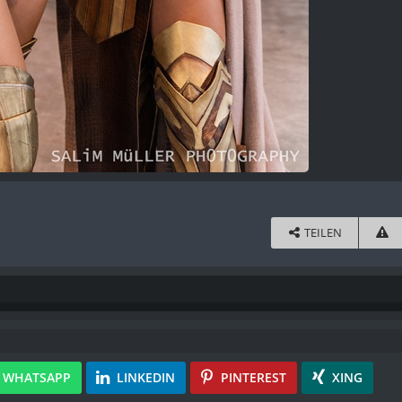
TEILEN
WHATSAPP
LINKEDIN
PINTEREST
XING