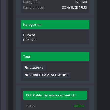
Dateigröße
8,19 MB
Kameramodell
SONY ILCE-7RM3
Kategorien
IT-Event
IT-Messe
Tags
COSPLAY
ZÜRICH GAMESHOW 2018
TS3 Public by www.skv-net.ch
Status
Online