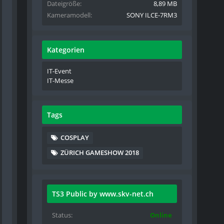
Dateigröße
8,89 MB
Kameramodell
SONY ILCE-7RM3
Kategorien
IT-Event
IT-Messe
Tags
COSPLAY
ZÜRICH GAMESHOW 2018
TS3 Public by www.skv-net.ch
Status
Online