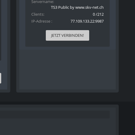
Servername
TS3 Public by www.skv-net.ch
Clients
0 /212
IP-Adresse
77.109.133.22:9987
JETZT VERBINDEN!