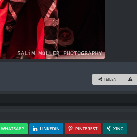
TEILEN
WHATSAPP
LINKEDIN
PINTEREST
XING