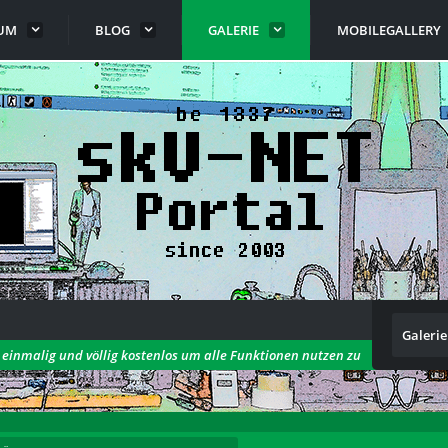
UM
BLOG
GALERIE
MOBILEGALLERY
Galerie
h einmalig und völlig kostenlos um alle Funktionen nutzen zu