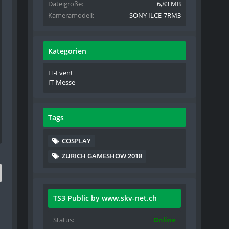
Dateigröße
6,83 MB
Kameramodell
SONY ILCE-7RM3
Kategorien
IT-Event
IT-Messe
Tags
COSPLAY
ZÜRICH GAMESHOW 2018
TS3 Public by www.skv-net.ch
Status
Online