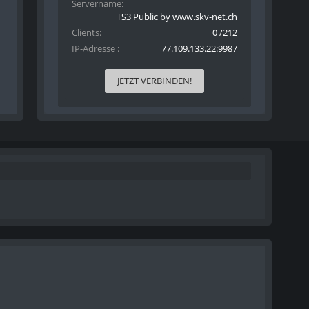
Servername
TS3 Public by www.skv-net.ch
Clients
0 /212
IP-Adresse
77.109.133.22:9987
JETZT VERBINDEN!