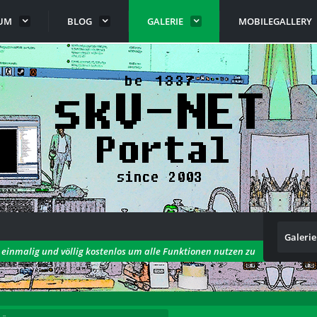
UM
BLOG
GALERIE
MOBILEGALLERY
Galerie
h einmalig und völlig kostenlos um alle Funktionen nutzen zu