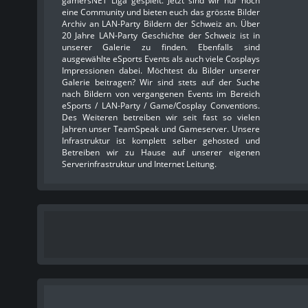
gamersNET Liga gespielt. Jetzt sind wir nur noch
eine Community und bieten euch das grösste Bilder
Archiv an LAN-Party Bildern der Schweiz an. Über
20 Jahre LAN-Party Geschichte der Schweiz ist in
unserer Galerie zu finden. Ebenfalls sind
ausgewählte eSports Events als auch viele Cosplays
Impressionen dabei. Möchtest du Bilder unserer
Galerie beitragen? Wir sind stets auf der Suche
nach Bildern von vergangenen Events im Bereich
eSports / LAN-Party / Game/Cosplay Conventions.
Des Weiteren betreiben wir seit fast so vielen
Jahren unser TeamSpeak und Gameserver. Unsere
Infrastruktur ist komplett selber gehosted und
Betreiben wir zu Hause auf unserer eigenen
Serverinfrastruktur und Internet Leitung.