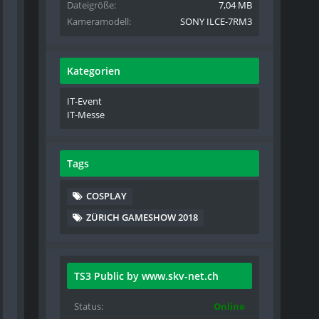
Dateigröße
7,04 MB
Kameramodell
SONY ILCE-7RM3
Kategorien
IT-Event
IT-Messe
Tags
COSPLAY
ZÜRICH GAMESHOW 2018
TS3 Public by www.skv-net.ch
Status
Online