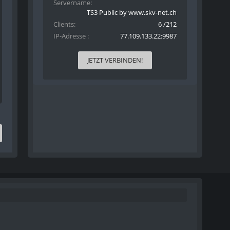
Servername
TS3 Public by www.skv-net.ch
Clients
6 /212
IP-Adresse
77.109.133.22:9987
JETZT VERBINDEN!