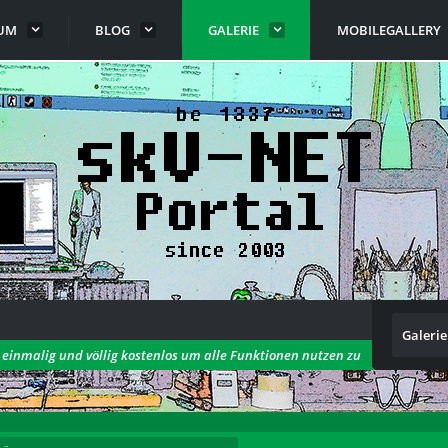
UM
BLOG
GALERIE
MOBILEGALLERY
Galerie
h einmalig und völlig kostenlos um alle Funktionen nutzen zu