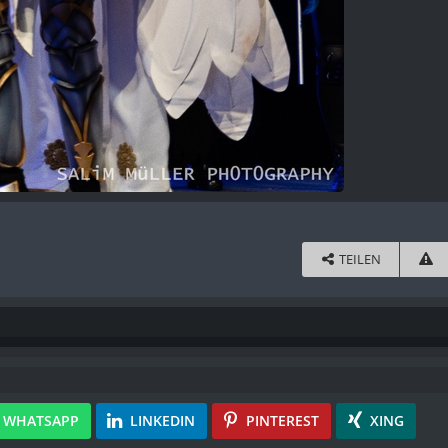
TEILEN
WHATSAPP
LINKEDIN
PINTEREST
XING