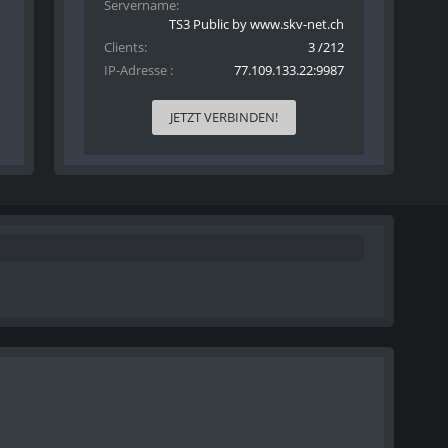
Servername
TS3 Public by www.skv-net.ch
Clients
3 /212
IP-Adresse
77.109.133.22:9987
JETZT VERBINDEN!