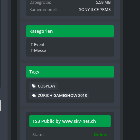
Dateigröße
5,59 MB
Kameramodell
SONY ILCE-7RM3
Kategorien
IT-Event
IT-Messe
Tags
COSPLAY
ZÜRICH GAMESHOW 2018
TS3 Public by www.skv-net.ch
Status
Online