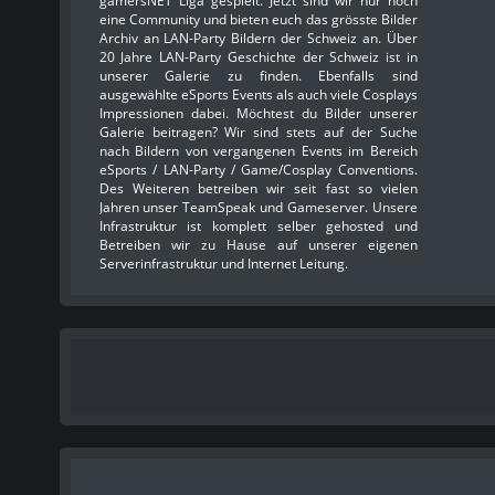
gamersNET Liga gespielt. Jetzt sind wir nur noch
eine Community und bieten euch das grösste Bilder
Archiv an LAN-Party Bildern der Schweiz an. Über
20 Jahre LAN-Party Geschichte der Schweiz ist in
unserer Galerie zu finden. Ebenfalls sind
ausgewählte eSports Events als auch viele Cosplays
Impressionen dabei. Möchtest du Bilder unserer
Galerie beitragen? Wir sind stets auf der Suche
nach Bildern von vergangenen Events im Bereich
eSports / LAN-Party / Game/Cosplay Conventions.
Des Weiteren betreiben wir seit fast so vielen
Jahren unser TeamSpeak und Gameserver. Unsere
Infrastruktur ist komplett selber gehosted und
Betreiben wir zu Hause auf unserer eigenen
Serverinfrastruktur und Internet Leitung.