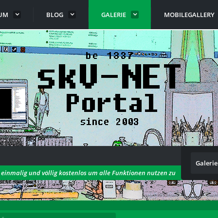
UM
BLOG
GALERIE
MOBILEGALLERY
Galerie
h einmalig und völlig kostenlos um alle Funktionen nutzen zu