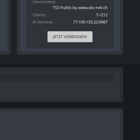
Servername
TS3 Public by www.skv-net.ch
Clients
5 /212
IP-Adresse
77.109.133.22:9987
JETZT VERBINDEN!