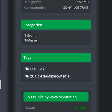
Dateigröße
5,97 MB
Kameramodell
SONY ILCE-7RM3
Kategorien
IT-Event
IT-Messe
Tags
COSPLAY
ZÜRICH GAMESHOW 2018
TS3 Public by www.skv-net.ch
Status
Online