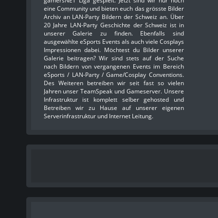
gamersNET Liga gespielt. Jetzt sind wir nur noch
eine Community und bieten euch das grösste Bilder
Archiv an LAN-Party Bildern der Schweiz an. Über
20 Jahre LAN-Party Geschichte der Schweiz ist in
unserer Galerie zu finden. Ebenfalls sind
ausgewählte eSports Events als auch viele Cosplays
Impressionen dabei. Möchtest du Bilder unserer
Galerie beitragen? Wir sind stets auf der Suche
nach Bildern von vergangenen Events im Bereich
eSports / LAN-Party / Game/Cosplay Conventions.
Des Weiteren betreiben wir seit fast so vielen
Jahren unser TeamSpeak und Gameserver. Unsere
Infrastruktur ist komplett selber gehosted und
Betreiben wir zu Hause auf unserer eigenen
Serverinfrastruktur und Internet Leitung.