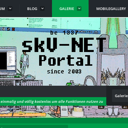
UM
BLOG
GALERIE
MOBILEGALLERY
Galerie
h einmalig und völlig kostenlos um alle Funktionen nutzen zu