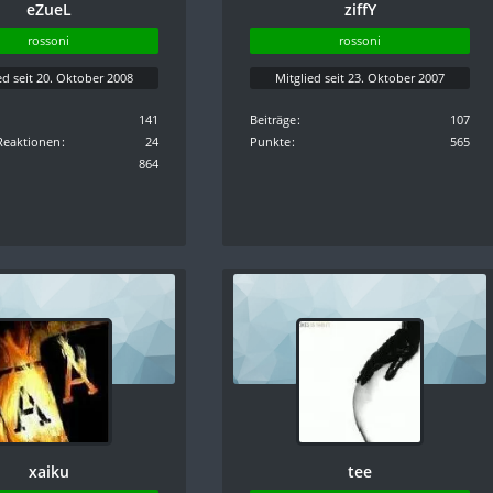
eZueL
ziffY
rossoni
rossoni
ed seit 20. Oktober 2008
Mitglied seit 23. Oktober 2007
141
Beiträge
107
Reaktionen
24
Punkte
565
864
xaiku
tee