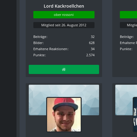
Lord Kackroellchen
ober rossoni
Mitglied seit 26. August 2012
Mitgli
Beiträge
32
Beiträge
Bilder
628
Erhaltene 
Erhaltene Reaktionen
34
Punkte
Punkte
2.574