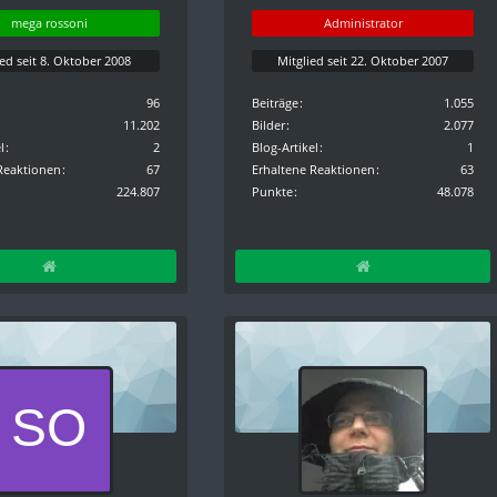
mega rossoni
Administrator
ied seit 8. Oktober 2008
Mitglied seit 22. Oktober 2007
96
Beiträge
1.055
11.202
Bilder
2.077
l
2
Blog-Artikel
1
Reaktionen
67
Erhaltene Reaktionen
63
224.807
Punkte
48.078