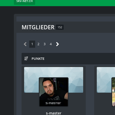
SKV-NET.CH
MITGLIEDER
152
1
2
3
4
PUNKTE
s-master