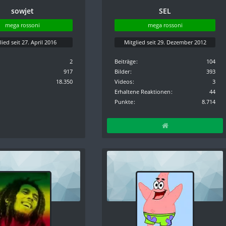
sowjet
SEL
mega rossoni
mega rossoni
lied seit 27. April 2016
Mitglied seit 29. Dezember 2012
2
Beiträge
104
917
Bilder
393
18.350
Videos
3
Erhaltene Reaktionen
44
Punkte
8.714