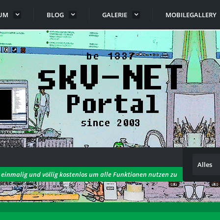
UM
BLOG
GALERIE
MOBILEGALLERY
Alles
h einmalig und völlig kostenlos um alle Funktionen nutzen zu