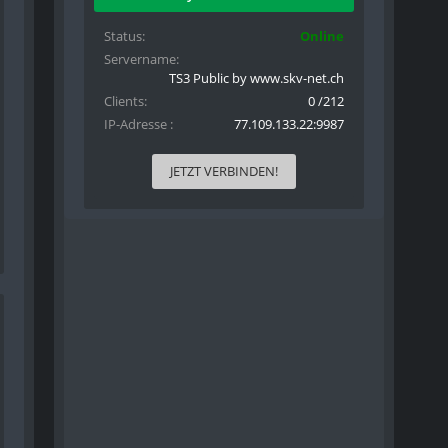
Status
Online
Servername
TS3 Public by www.skv-net.ch
Clients
0 /212
IP-Adresse
77.109.133.22:9987
JETZT VERBINDEN!