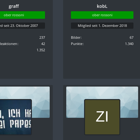
graff
kobL
ober rossoni
ober rossoni
ed seit 23. Oktober 2007
Mitglied seit 1. Dezember 2018
237
Bilder
67
Reaktionen
42
Punkte
1.340
1.352