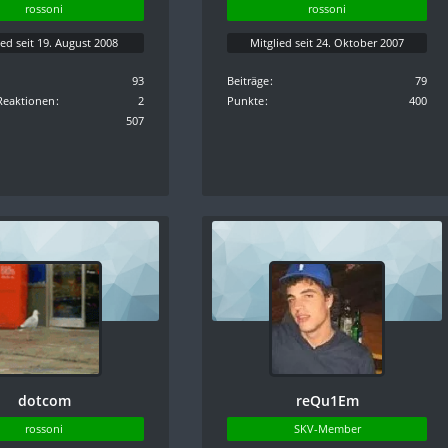
rossoni
rossoni
ied seit 19. August 2008
Mitglied seit 24. Oktober 2007
93
Beiträge
79
Reaktionen
2
Punkte
400
507
dotcom
reQu1Em
rossoni
SKV-Member