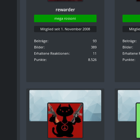
rewarder
mega rossoni
Mitglied seit 1. November 2008
Mitgli
Beiträge
93
Beiträge
Bilder
389
Bilder
Erhaltene Reaktionen
11
Erhaltene 
Punkte
8.526
Punkte