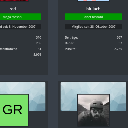
red
blulach
mega rossoni
ober rossoni
ed seit 8. November 2007
Mitglied seit 28. Oktober 2007
310
Beiträge
367
205
Bilder
37
Reaktionen
51
Punkte
2.735
5.976