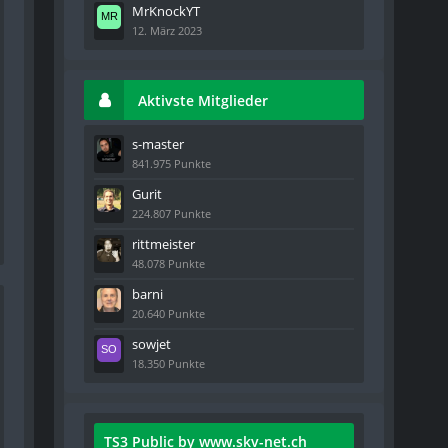
MrKnockYT
12. März 2023
Aktivste Mitglieder
s-master
841.975 Punkte
Gurit
224.807 Punkte
rittmeister
48.078 Punkte
barni
20.640 Punkte
sowjet
18.350 Punkte
TS3 Public by www.skv-net.ch